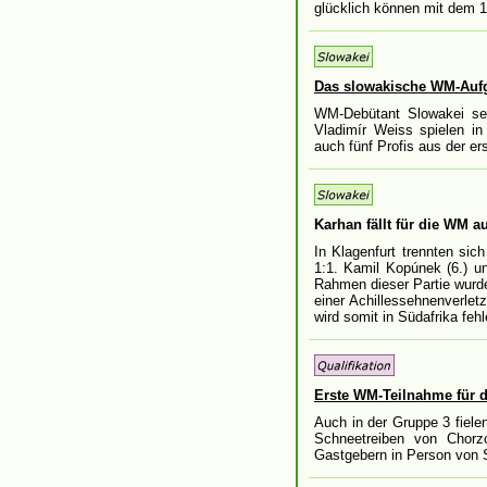
glücklich können mit dem 1:
Das slowakische WM-Auf
WM-Debütant Slowakei set
Vladimír Weiss spielen in
auch fünf Profis aus der e
Karhan fällt für die WM a
In Klagenfurt trennten s
1:1. Kamil Kopúnek (6.) u
Rahmen dieser Partie wurd
einer Achillessehnenverlet
wird somit in Südafrika fehl
Erste WM-Teilnahme für d
Auch in der Gruppe 3 fielen
Schneetreiben von Chor
Gastgebern in Person von S