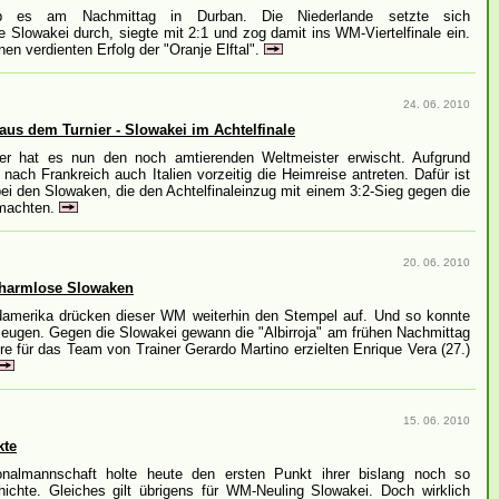
b es am Nachmittag in Durban. Die Niederlande setzte sich
Slowakei durch, siegte mit 2:1 und zog damit ins WM-Viertelfinale ein.
en verdienten Erfolg der "Oranje Elftal".
Die Fußball
24. 06. 2010
aus dem Turnier - Slowakei im Achtelfinale
r hat es nun den noch amtierenden Weltmeister erwischt. Aufgrund
nach Frankreich auch Italien vorzeitig die Heimreise antreten. Dafür ist
ei den Slowaken, die den Achtelfinaleinzug mit einem 3:2-Sieg gegen die
 machten.
20. 06. 2010
 harmlose Slowaken
amerika drücken dieser WM weiterhin den Stempel auf. Und so konnte
eugen. Gegen die Slowakei gewann die "Albirroja" am frühen Nachmittag
re für das Team von Trainer Gerardo Martino erzielten Enrique Vera (27.)
15. 06. 2010
kte
onalmannschaft holte heute den ersten Punkt ihrer bislang noch so
chte. Gleiches gilt übrigens für WM-Neuling Slowakei. Doch wirklich