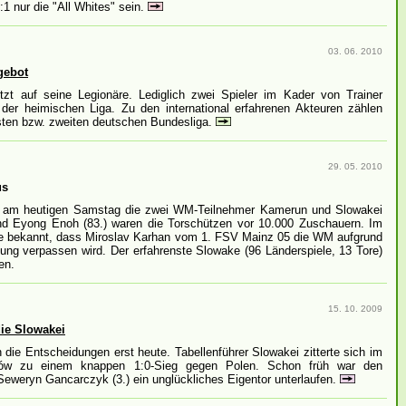
1 nur die "All Whites" sein.
03. 06. 2010
gebot
zt auf seine Legionäre. Lediglich zwei Spieler im Kader von Trainer
 der heimischen Liga. Zu den international erfahrenen Akteuren zählen
rsten bzw. zweiten deutschen Bundesliga.
29. 05. 2010
us
ich am heutigen Samstag die zwei WM-Teilnehmer Kamerun und Slowakei
nd Eyong Enoh (83.) waren die Torschützen vor 10.000 Zuschauern. Im
e bekannt, dass Miroslav Karhan vom 1. FSV Mainz 05 die WM aufgrund
zung verpassen wird. Der erfahrenste Slowake (96 Länderspiele, 13 Tore)
en.
15. 10. 2009
ie Slowakei
 die Entscheidungen erst heute. Tabellenführer Slowakei zitterte sich im
zów zu einem knappen 1:0-Sieg gegen Polen. Schon früh war den
eweryn Gancarczyk (3.) ein unglückliches Eigentor unterlaufen.