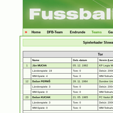
»
Home
DFB-Team
Endrunde
Teams
Ga
Spielerkader Slowa
Tor
Name
Geb.-datum
Verein (Lan
1
Ján MUCHA
05. 12. 1982
KP Legia W
Länderspiele: 19
Tore: 0
Debüt: 200
WM-Spiele: 4
Tore: 0
WM-Teilnah
12
Dušan PERNIŠ
28. 11. 1984
Dundee Uni
Länderspiele: 3
Tore: 0
Debüt: 2004 
WM-Spiele: 0
Tore: 0
WM-Teilnah
23
Dušan KUCIAK
21. 05. 1985
FC Vaslui (
Länderspiele: 3
Tore: 0
Debüt: 200
WM-Spiele: 0
Tore: 0
WM-Teilnah