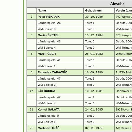
Abwehr
Name
Geb.-datum
Verein (Lan
2
Peter PEKARÍK
30. 10. 1986
VfL Wolfsb
Länderspiele: 24
Tore: 1
Debüt: 200
WM-Spiele: 3
Tore: 0
WM-Teilnah
3
Martin ŠKRTEL
15. 12. 1984
FC Liverpoo
Länderspiele: 43
Tore: 5
Debüt: 2004
WM-Spiele: 4
Tore: 0
WM-Teilnah
4
Marek ČECH
26. 01. 1983
West Bromw
Länderspiele: 41
Tore: 5
Debüt: 2004
WM-Spiele: 1
Tore: 0
WM-Teilnah
5
Radoslav ZABAVNÍK
16. 09. 1980
1. FSV Mai
Länderspiele: 47
Tore: 1
Debüt: 200
WM-Spiele: 3
Tore: 0
WM-Teilnah
16
Ján ĎURICA
10. 12. 1981
Hannover 9
Länderspiele: 42
Tore: 1
Debüt: 2004
WM-Spiele: 4
Tore: 0
WM-Teilnah
21
Kornel SALÁTA
24. 01. 1985
ŠK Slovan B
Länderspiele: 5
Tore: 0
Debüt: 2008
WM-Spiele: 1
Tore: 0
WM-Teilnah
22
Martin PETRÁŠ
02. 11. 1979
AC Cesena 