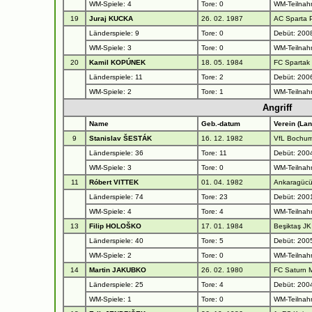
WM-Spiele: 4
Tore: 0
WM-Teilnah
19
Juraj KUCKA
26. 02. 1987
AC Sparta 
Länderspiele: 9
Tore: 0
Debüt: 2008
WM-Spiele: 3
Tore: 0
WM-Teilnah
20
Kamil KOPÚNEK
18. 05. 1984
FC Spartak
Länderspiele: 11
Tore: 2
Debüt: 2006
WM-Spiele: 2
Tore: 1
WM-Teilnah
Angriff
Name
Geb.-datum
Verein (Lan
9
Stanislav ŠESTÁK
16. 12. 1982
VfL Bochum
Länderspiele: 36
Tore: 11
Debüt: 2004
WM-Spiele: 3
Tore: 0
WM-Teilnah
11
Róbert VITTEK
01. 04. 1982
Ankaragücü
Länderspiele: 74
Tore: 23
Debüt: 200
WM-Spiele: 4
Tore: 4
WM-Teilnah
13
Filip HOLOŠKO
17. 01. 1984
Beşiktaş JK
Länderspiele: 40
Tore: 5
Debüt: 200
WM-Spiele: 2
Tore: 0
WM-Teilnah
14
Martin JAKUBKO
26. 02. 1980
FC Saturn 
Länderspiele: 25
Tore: 4
Debüt: 200
WM-Spiele: 1
Tore: 0
WM-Teilnah