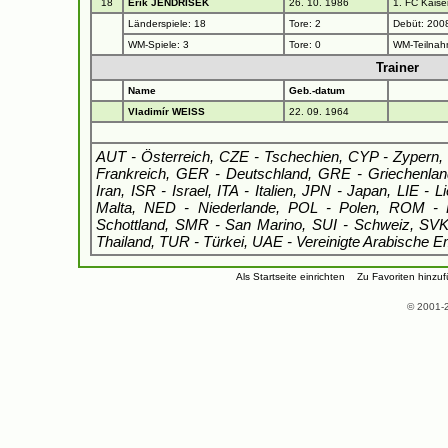
18
Erik JENDRIŠEK
26. 10. 1986
1. FC Kaise
Länderspiele: 18
Tore: 2
Debüt: 200
WM-Spiele: 3
Tore: 0
WM-Teilnah
Trainer
Name
Geb.-datum
Vladimír WEISS
22. 09. 1964
AUT - Österreich, CZE - Tschechien, CYP - Zypern,
Frankreich, GER - Deutschland, GRE - Griechenland
Iran, ISR - Israel, ITA - Italien, JPN - Japan, LIE -
Malta, NED - Niederlande, POL - Polen, ROM -
Schottland, SMR - San Marino, SUI - Schweiz, SVK
Thailand, TUR - Türkei, UAE - Vereinigte Arabische E
Als Startseite einrichten
Zu Favoriten hinzu
© 2001-