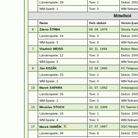
Länderspiele: 39
Tore: 1
Debüt: 2002
WM-Spiele: 1
Tore: 0
WM-Teilnah
Mittelfeld
Name
Geb.-datum
Verein (Lan
6
Zdeno ŠTRBA
09. 06. 1976
Skoda Xant
Länderspiele: 24
Tore: 0
Debüt: 200
WM-Spiele: 3
Tore: 0
WM-Teilnah
7
Vladimír WEISS
30. 11. 1989
Bolton Wan
Länderspiele: 12
Tore: 0
Debüt: 2009
WM-Spiele: 3
Tore: 0
WM-Teilnah
8
Ján KOZÁK
22. 04. 1980
FC Timişoa
Länderspiele: 25
Tore: 2
Debüt: 200
WM-Spiele: 1
Tore: 0
WM-Teilnah
10
Marek SAPARA
31. 07. 1982
Ankaragücü
Länderspiele: 26
Tore: 2
Debüt: 2005
WM-Spiele: 1
Tore: 0
WM-Teilnah
15
Miroslav STOCH
19. 10. 1989
FC Twente 
Länderspiele: 16
Tore: 1
Debüt: 200
WM-Spiele: 4
Tore: 0
WM-Teilnah
17
27. 07. 1987
SSC Neapel
Marek HAMŠÍK
Länderspiele: 36
Tore: 8
Debüt: 200