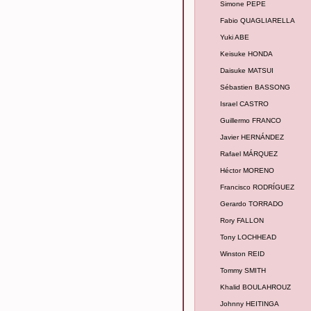
Simone PEPE
Fabio QUAGLIARELLA
Yuki ABE
Keisuke HONDA
Daisuke MATSUI
Sébastien BASSONG
Israel CASTRO
Guillermo FRANCO
Javier HERNÁNDEZ
Rafael MÁRQUEZ
Héctor MORENO
Francisco RODRÍGUEZ
Gerardo TORRADO
Rory FALLON
Tony LOCHHEAD
Winston REID
Tommy SMITH
Khalid BOULAHROUZ
Johnny HEITINGA