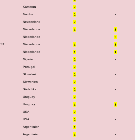
Kamerun
-
Mexiko
-
Neuseeland
-
Niederlande
Niederlande
-
RST
Niederlande
Niederlande
Nigeria
-
Portugal
-
Slowakei
-
Slowenien
-
Südafrika
-
Uruguay
-
Uruguay
USA
-
USA
-
Argentinien
-
Argentinien
-