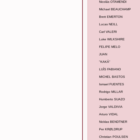
Nicolás OTAMENDI
Michael BEAUCHAMP
Brett EMERTON
Lucas NEILL
Carl VALERI
Luke WILKSHIRE
FELIPE MELO
JUAN
"KAKÁ"
LUÍS FABIANO
MICHEL BASTOS
Ismael FUENTES
Rodrigo MILLAR
Humberto SUAZO
Jorge VALDIVIA
Arturo VIDAL
Nicklas BENDTNER
Per KRØLDRUP
Christian POULSEN