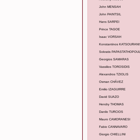
John MENSAH
John PAINTSIL
Hans SARPEI
Prince TAGOE
Isaac VORSAH
Konstantinos KATSOURANI
Sokratis PAPASTATHOPOU
Georgios SAMARAS
Vassilios TOROSIDIS
Alexandros TZIOLIS
Osman CHÁVEZ
Emilio IZAGUIRRE
David SUAZO
Hendry THOMAS
Danilo TURCIOS
Mauro CAMORANESI
Fabio CANNAVARO
Giorgio CHIELLINI