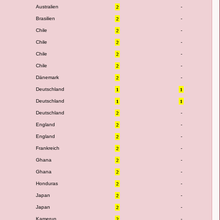
Australien
-
Brasilien
-
Chile
-
Chile
-
Chile
-
Die Fußball-WM 2010 ist been
Chile
-
Dänemark
-
Deutschland
Deutschland
Deutschland
-
England
-
England
-
Frankreich
-
Ghana
-
Ghana
-
Honduras
-
Japan
-
Japan
-
Kamerun
-