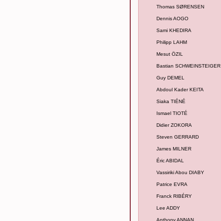
Thomas SØRENSEN
Dennis AOGO
Sami KHEDIRA
Philipp LAHM
Mesut ÖZIL
Bastian SCHWEINSTEIGER
Guy DEMEL
Abdoul Kader KEITA
Siaka TIÉNÉ
Ismael TIOTÉ
Didier ZOKORA
Steven GERRARD
James MILNER
Éric ABIDAL
Vassiriki Abou DIABY
Patrice EVRA
Franck RIBÉRY
Lee ADDY
Anthony ANNAN