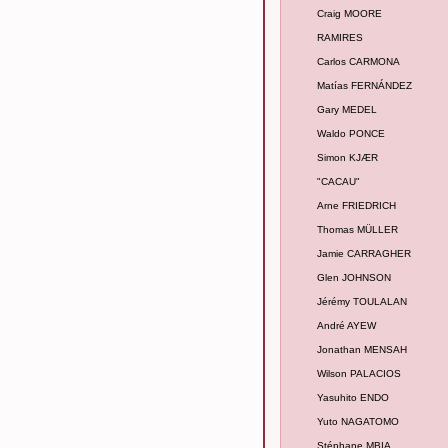
Craig MOORE
RAMIRES
Carlos CARMONA
Matías FERNÁNDEZ
Gary MEDEL
Waldo PONCE
Simon KJÆR
"CACAU"
Arne FRIEDRICH
Thomas MÜLLER
Jamie CARRAGHER
Glen JOHNSON
Jérémy TOULALAN
André AYEW
Jonathan MENSAH
Wilson PALACIOS
Yasuhito ENDO
Yuto NAGATOMO
Stéphane MBIA