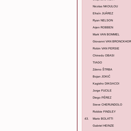
Nicolas NKOULOU
Efraín JUÁREZ
Ryan NELSON
Arjen ROBBEN
Mark VAN BOMMEL
Giovanni VAN BRONCKHO
Robin VAN PERSIE
Chinedu OBASI
TIAGO
Zdeno ŠTRBA
Bojan JOKIĆ
Kagisho DIKGACOI
Jorge FUCILE
Diego PÉREZ
Steve CHERUNDOLO
Robbie FINDLEY
43.
Mario BOLATTI
Gabriel HEINZE