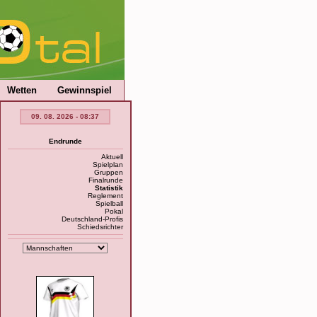
Wetten
Gewinnspiel
09. 08. 2026 - 08:37
Endrunde
Aktuell
Spielplan
Gruppen
Finalrunde
Statistik
Reglement
Spielball
Pokal
Deutschland-Profis
Schiedsrichter