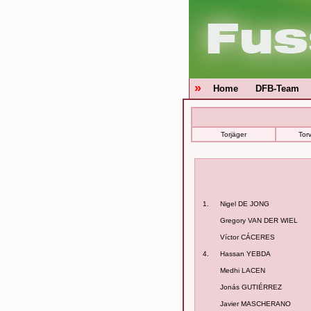
»
Home
DFB-Team
Torjäger
Tor
1.
Nigel DE JONG
Gregory VAN DER WIEL
Víctor CÁCERES
4.
Hassan YEBDA
Medhi LACEN
Jonás GUTIÉRREZ
Javier MASCHERANO