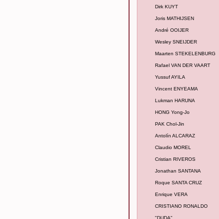
Dirk KUYT
Joris MATHIJSEN
André OOIJER
Wesley SNEIJDER
Maarten STEKELENBURG
Rafael VAN DER VAART
Yussuf AYILA
Vincent ENYEAMA
Lukman HARUNA
HONG Yong-Jo
PAK Chol-Jin
Antolín ALCARAZ
Claudio MOREL
Cristian RIVEROS
Jonathan SANTANA
Roque SANTA CRUZ
Enrique VERA
CRISTIANO RONALDO
"DUDA"