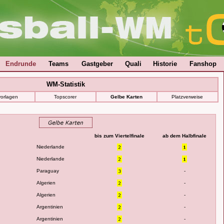
Endrunde
Teams
Gastgeber
Quali
Historie
Fanshop
WM-Statistik
vorlagen
Topscorer
Gelbe Karten
Platzverweise
bis zum Viertelfinale
ab dem Halbfinale
Niederlande
Niederlande
Paraguay
-
Algerien
-
Algerien
-
Argentinien
-
Argentinien
-