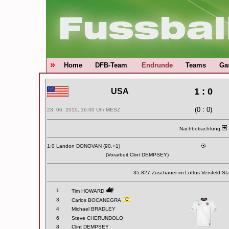
»
Home
DFB-Team
Endrunde
Teams
Ga
1 : 0
USA
(0 : 0)
23. 06. 2010, 16:00 Uhr MESZ
Nachbetrachtung
1:0 Landon DONOVAN (90.+1)
(Vorarbeit Clint DEMPSEY)
35.827 Zuschauer im
Loftus Versfeld St
1
Tim HOWARD
3
Carlos BOCANEGRA
4
Michael BRADLEY
6
Steve CHERUNDOLO
8
Clint DEMPSEY