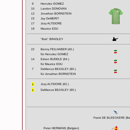
9
Herculez GOMEZ
10
Landon DONOVAN
12
Jonathan BORNSTEIN
15
Jay DeMERIT
17
Jozy ALTIDORE
19
Maurice EDU
"Bob" BRADLEY
22
Benny FEILHABER (46.)
für Herculez GOMEZ
14
Edson BUDDLE (64.)
für Maurice EDU
7
DaMarcus BEASLEY (80.)
für Jonathan BORNSTEIN
Jozy ALTIDORE (62.)
DaMarcus BEASLEY (90.)
Frank DE BLEECKERE (Bel
Peter HERMANS (Belgien)