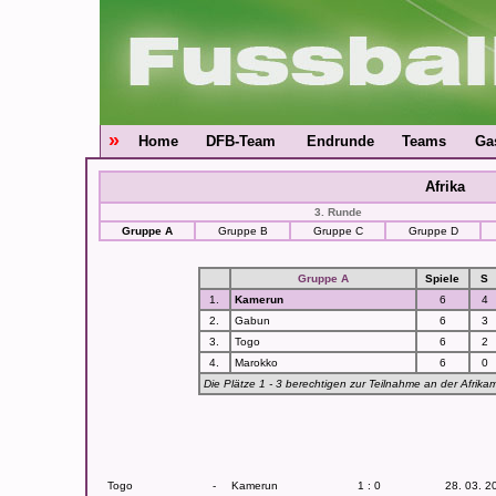
»
Home
DFB-Team
Endrunde
Teams
Ga
Afrika
3. Runde
Gruppe A
Gruppe B
Gruppe C
Gruppe D
Gruppe A
Spiele
S
1.
Kamerun
6
4
2.
Gabun
6
3
3.
Togo
6
2
4.
Marokko
6
0
Die Plätze 1 - 3 berechtigen zur Teilnahme an der Afrika
Togo
-
Kamerun
1 : 0
28. 03. 2