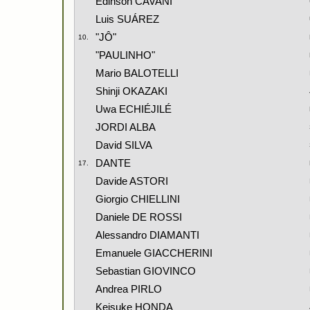
Edinson CAVANI
Luis SUÁREZ
"JÔ"
10.
"PAULINHO"
Mario BALOTELLI
Shinji OKAZAKI
Uwa ECHIÉJILÉ
JORDI ALBA
David SILVA
DANTE
17.
Davide ASTORI
Giorgio CHIELLINI
Daniele DE ROSSI
Alessandro DIAMANTI
Emanuele GIACCHERINI
Sebastian GIOVINCO
Andrea PIRLO
Keisuke HONDA