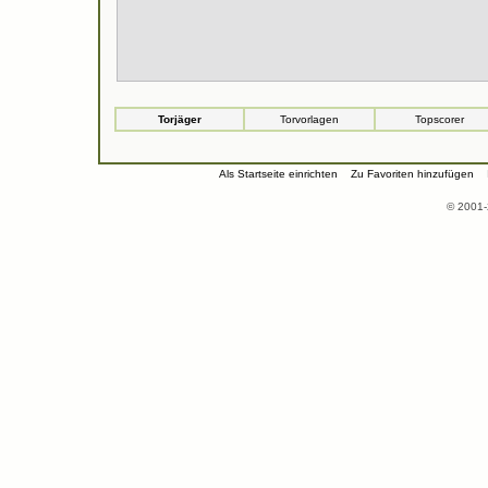
Torjäger
Torvorlagen
Topscorer
Als Startseite einrichten
Zu Favoriten hinzufügen
© 2001