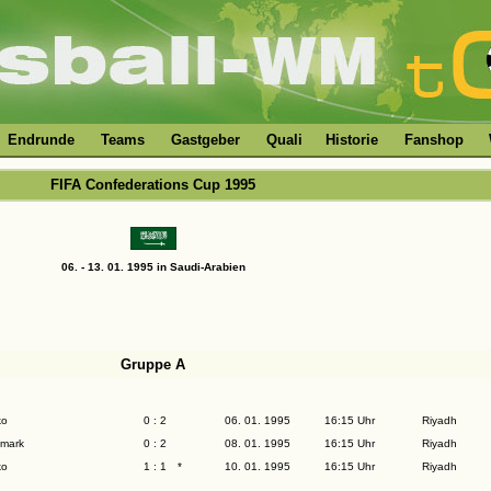
Endrunde
Teams
Gastgeber
Quali
Historie
Fanshop
FIFA Confederations Cup 1995
06. - 13. 01. 1995 in Saudi-Arabien
Gruppe A
ko
0 : 2
06. 01. 1995
16:15 Uhr
Riyadh
mark
0 : 2
08. 01. 1995
16:15 Uhr
Riyadh
ko
1 : 1
*
10. 01. 1995
16:15 Uhr
Riyadh