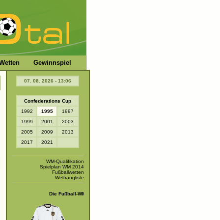
Wetten
Gewinnspiel
07. 08. 2026 - 13:06
Confederations Cup
1992
1995
1997
1999
2001
2003
2005
2009
2013
2017
2021
WM-Qualifikation
Spielplan WM 2014
Fußballwetten
Weltrangliste
Die Fußball-WM 2014 ist beendet!