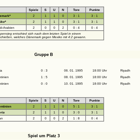
Spiele
S
U
N
Tore
Punkte
emark*
2
1
1
0
3 : 1
3 : 1
iko*
2
1
1
0
3 : 1
3 : 1
i-Arabien
2
0
0
2
0 : 4
0 : 4
pensieg entschied sich nach dem letzten Spiel in einem
chießen, welches Dänemark gegen Mexiko mit 4:2 gewann.
Gruppe B
ia
0 : 3
06. 01. 1995
18:00 Uhr
Riyadh
tinien
1 : 5
08. 01. 1995
18:00 Uhr
Riyadh
tinien
0 : 0
10. 01. 1995
18:00 Uhr
Riyadh
Spiele
S
U
N
Tore
Punkte
ntinien
2
1
1
0
5 : 1
3 : 1
ria
2
1
1
0
3 : 0
3 : 1
an
2
0
0
2
1 : 8
0 : 4
Spiel um Platz 3