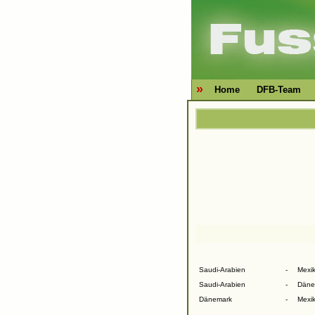
»
Home
DFB-Team
Saudi-Arabien
-
Mexi
Saudi-Arabien
-
Däne
Dänemark
-
Mexi