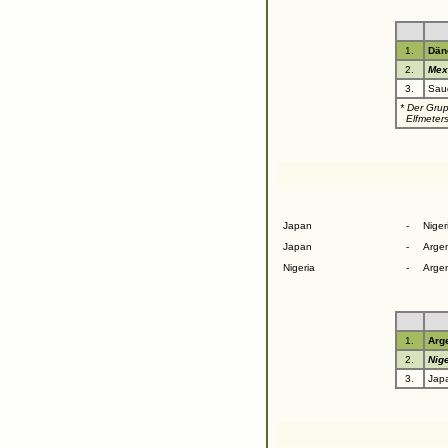
1.
Dän
2.
Mex
3.
Saud
* Der Grup
Elfmeters
Japan
-
Niger
Japan
-
Argen
Nigeria
-
Argen
1.
Arge
2.
Nige
3.
Jap