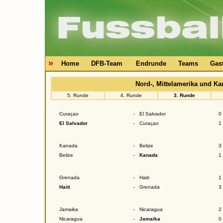
»
Home
DFB-Team
Endrunde
Teams
Gas
Nord-, Mittelamerika und K
5. Runde
4. Runde
3. Runde
Curaçao
-
El Salvador
0 
El Salvador
-
Curaçao
1 
Kanada
-
Belize
3 
Belize
-
Kanada
1 
Grenada
-
Haiti
1 
Haiti
-
Grenada
3 
Jamaika
-
Nicaragua
2 
Nicaragua
-
Jamaika
0 