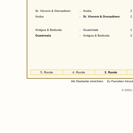
St. Vincent & Grenadinen
-
Aruba
2 
Aruba
-
St. Vincent & Grenadinen
2 
Antigua & Barbuda
-
Guatemala
1 
Guatemala
-
Antigua & Barbuda
2 
5. Runde
4. Runde
3. Runde
Als Startseite einrichten
Zu Favoriten hinzu
© 2001