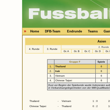
»
Home
DFB-Team
Endrunde
Teams
Gas
Asien
2. Runde
4. Runde
3. Runde
Gr. A
Gr. B
Gr. C
Gr. D
Gr.
Gruppe F
Spiele
1.
Thailand
6
2.
Irak
6
3.
Vietnam
6
4.
Chinese Taipei
6
Kurz vor Beginn der Spielrunde wurde Indonesien auf
in Verbandsangelegenheiten von der WM-Qualifikatio
Thailand
-
Vietnam
1 : 0
2
Chinese Taipei
-
Thailand
0 : 2
1