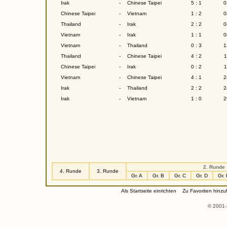
Irak
-
Chinese Taipei
5 : 1
0
Chinese Taipei
-
Vietnam
1 : 2
0
Thailand
-
Irak
2 : 2
0
Vietnam
-
Irak
1 : 1
0
Vietnam
-
Thailand
0 : 3
1
Thailand
-
Chinese Taipei
4 : 2
1
Chinese Taipei
-
Irak
0 : 2
1
Vietnam
-
Chinese Taipei
4 : 1
2
Irak
-
Thailand
2 : 2
2
Irak
-
Vietnam
1 : 0
2
2. Runde
4. Runde
3. Runde
Gr. A
Gr. B
Gr. C
Gr. D
Gr.
Als Startseite einrichten
Zu Favoriten hinzu
© 2001