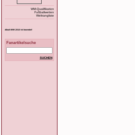
WM-Qualifikation
Fußballwetten
Weltrangliste
ußball-WM 2010 ist beendet!
Fanartikelsuche
SUCHEN