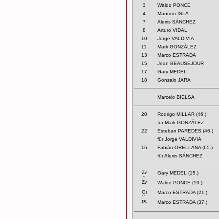
3
Waldo PONCE
4
Mauricio ISLA
7
Alexis SÁNCHEZ
8
Arturo VIDAL
10
Jorge VALDIVIA
11
Mark GONZÁLEZ
13
Marco ESTRADA
15
Jean BEAUSEJOUR
17
Gary MEDEL
18
Gonzalo JARA
Marcelo BIELSA
20
Rodrigo MILLAR (46.)
für Mark GONZÁLEZ
22
Esteban PAREDES (46.)
für Jorge VALDIVIA
16
Fabián ORELLANA (65.)
für Alexis SÁNCHEZ
Gary MEDEL (15.)
Waldo PONCE (19.)
Marco ESTRADA (21.)
Marco ESTRADA (37.)