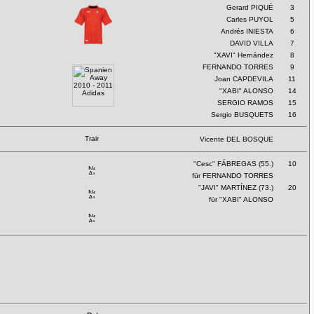
Gerard PIQUÉ
3
Carles PUYOL
5
Andrés INIESTA
6
DAVID VILLA
7
"XAVI" Hernández
8
FERNANDO TORRES
9
Die F
Joan CAPDEVILA
11
"XABI" ALONSO
14
SERGIO RAMOS
15
Sergio BUSQUETS
16
Vicente DEL BOSQUE
"Cesc" FÁBREGAS (55.)
10
für FERNANDO TORRES
"JAVI" MARTÍNEZ (73.)
20
für "XABI" ALONSO