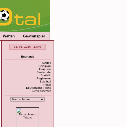
Wetten
Gewinnspiel
08. 08. 2026 - 13:46
Endrunde
Aktuell
Spielplan
Gruppen
Finalrunde
Statistik
Reglement
Spielball
Pokal
Deutschland-Profis
Schiedsrichter