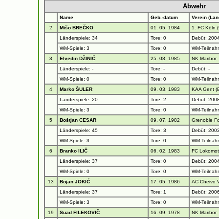
Abwehr
Name
Geb.-datum
Verein (Lan
2
Mišo BREČKO
01. 05. 1984
1. FC Köln 
Länderspiele: 34
Tore: 0
Debüt: 2004
WM-Spiele: 3
Tore: 0
WM-Teilnah
3
Elvedin DŽINIČ
25. 08. 1985
NK Maribor
Länderspiele: -
Tore: -
Debüt: -
WM-Spiele: 0
Tore: 0
WM-Teilnah
4
Marko ŠULER
09. 03. 1983
KAA Gent (
Länderspiele: 20
Tore: 2
Debüt: 2008
WM-Spiele: 3
Tore: 0
WM-Teilnah
5
Boštjan CESAR
09. 07. 1982
Grenoble Fo
Länderspiele: 45
Tore: 3
Debüt: 2003
WM-Spiele: 3
Tore: 0
WM-Teilnah
6
Branko ILIČ
06. 02. 1983
FC Lokomot
Länderspiele: 37
Tore: 0
Debüt: 2004
WM-Spiele: 0
Tore: 0
WM-Teilnah
13
Bojan JOKIĆ
17. 05. 1986
AC Cheivo V
Länderspiele: 37
Tore: 1
Debüt: 2006
WM-Spiele: 3
Tore: 0
WM-Teilnah
19
Suad FILEKOVIČ
16. 09. 1978
NK Maribor