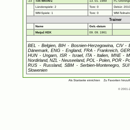
23
Tim MATAVŽ
13. 01. 1989
FC Groning
Länderspiele: 2
Tore: 0
Debüt: 2010
WM-Spiele: 1
Tore: 0
WM-Teilnah
Trainer
Name
Geb.-datum
Matjaž KEK
09. 09. 1961
BEL - Belgien, BIH - Bosnien-Herzegowina, CIV - 
Dänemark, ENG - England, FRA - Frankreich, GER 
HUN - Ungarn, ISR - Israel, ITA - Italien, MNE - 
Nordirland, NZL - Neuseeland, POL - Polen, POR - P
RUS - Russland, SBM - Serbien-Montenegro, SUI
Slowenien
Als Startseite einrichten
Zu Favoriten hinzu
© 2001-