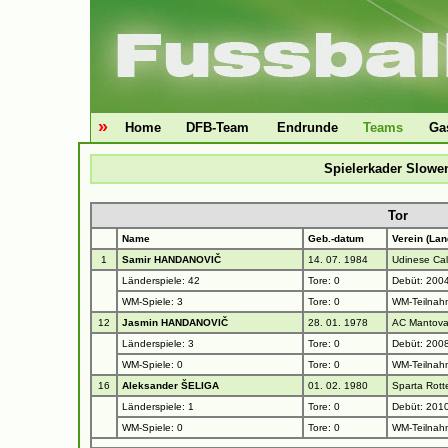
»
Home
DFB-Team
Endrunde
Teams
Ga
Spielerkader Slowe
Tor
Name
Geb.-datum
Verein (Lan
1
Samir HANDANOVIČ
14. 07. 1984
Udinese Calc
Länderspiele: 42
Tore: 0
Debüt: 2004
WM-Spiele: 3
Tore: 0
WM-Teilnah
12
Jasmin HANDANOVIČ
28. 01. 1978
AC Mantova 
Länderspiele: 3
Tore: 0
Debüt: 2008
WM-Spiele: 0
Tore: 0
WM-Teilnah
16
Aleksander ŠELIGA
01. 02. 1980
Sparta Rott
Länderspiele: 1
Tore: 0
Debüt: 2010
WM-Spiele: 0
Tore: 0
WM-Teilnah