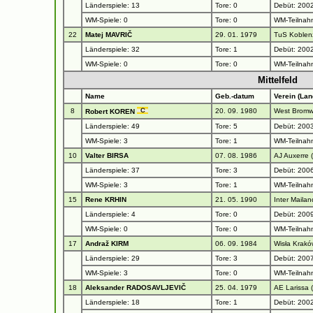
Länderspiele: 13
Tore: 0
Debüt: 2002
WM-Spiele: 0
Tore: 0
WM-Teilnah
22
Matej MAVRIČ
29. 01. 1979
TuS Koblen
Länderspiele: 32
Tore: 1
Debüt: 2002
WM-Spiele: 0
Tore: 0
WM-Teilnah
Mittelfeld
Name
Geb.-datum
Verein (Lan
8
20. 09. 1980
West Bromwi
Robert KOREN
Länderspiele: 49
Tore: 5
Debüt: 2003
WM-Spiele: 3
Tore: 1
WM-Teilnah
10
Valter BIRSA
07. 08. 1986
AJ Auxerre 
Länderspiele: 37
Tore: 3
Debüt: 2006
WM-Spiele: 3
Tore: 1
WM-Teilnah
15
Rene KRHIN
21. 05. 1990
Inter Mailan
Länderspiele: 4
Tore: 0
Debüt: 2009
WM-Spiele: 0
Tore: 0
WM-Teilnah
17
Andraž KIRM
06. 09. 1984
Wisła Krakó
Länderspiele: 29
Tore: 3
Debüt: 2007
WM-Spiele: 3
Tore: 0
WM-Teilnah
18
Aleksander RADOSAVLJEVIČ
25. 04. 1979
AE Larissa 
Länderspiele: 18
Tore: 1
Debüt: 2002