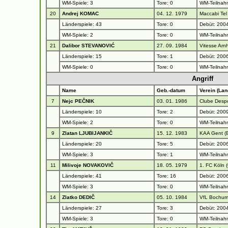
WM-Spiele: 3
Tore: 0
WM-Teilnah
20
Andrej KOMAC
04. 12. 1979
Maccabi Tel 
Länderspiele: 43
Tore: 0
Debüt: 2004
WM-Spiele: 2
Tore: 0
WM-Teilnah
21
Dalibor STEVANOVIĆ
27. 09. 1984
Vitesse Arn
Länderspiele: 15
Tore: 1
Debüt: 2006
WM-Spiele: 0
Tore: 0
WM-Teilnah
Angriff
Name
Geb.-datum
Verein (Lan
7
Nejc PEČNIK
03. 01. 1986
Clube Despo
Länderspiele: 10
Tore: 2
Debüt: 2009
WM-Spiele: 2
Tore: 0
WM-Teilnah
9
Zlatan LJUBIJANKIČ
15. 12. 1983
KAA Gent (
Länderspiele: 20
Tore: 5
Debüt: 2006
WM-Spiele: 3
Tore: 1
WM-Teilnah
11
Milivoje NOVAKOVIČ
18. 05. 1979
1. FC Köln 
Länderspiele: 41
Tore: 16
Debüt: 2006
WM-Spiele: 3
Tore: 0
WM-Teilnah
14
Zlatko DEDIČ
05. 10. 1984
VfL Bochum
Länderspiele: 27
Tore: 3
Debüt: 2004
WM-Spiele: 3
Tore: 0
WM-Teilnah