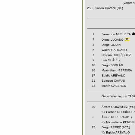
(Vorarb
2:2 Edinson CAVANI (78.)
1
Fernando MUSLERA
2
Diego LUGANO
3
Diego GODÍN
5
Walter GARGANO
7
Cristian RODRÍGUEZ
9
Luis SUÁREZ
10
Diego FORLÁN
16
Maximiliano PEREIRA
17
Egidio ARÉVALO
21
Edinson CAVANI
22
Martín CÁCERES
Óscar Wáshington TA
20
Álvaro GONZÁLEZ (56.)
für Cristian RODRÍGUE
6
Álvaro PEREIRA (81.)
für Maximiliano PEREIR
15
Diego PÉREZ (107.)
für Egidio ARÉVALO