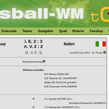
Endrunde
Teams
Gastgeber
Quali
Historie
Fanshop
i. E. 2 : 3
uay
Italien
n. V. 2 : 2
(2 : 2, 0 : 1)
Confed Cup 2013 - Kl. Finale
Nachbetrachtung
Elfmeterschießen
0:1
Alberto AQUILANI
1:2
Stephan EL SHAARAWY
Mattia DE SCIGLIO gehalten
2:3
Emanuele GIACCHERINI
0:1 Davide ASTORI (24.)
(Vorarbeit Alessandro DIAMANTI)
1:2 Alessandro DIAMANTI (73.)