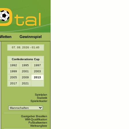
Wetten
Gewinnspiel
07. 08. 2026 - 01:40
Confederations Cup
1992
1995
1997
1999
2001
2003
2005
2009
2013
2017
2021
Spielplan
Statistik
Spielerkader
Gastgeber Brasilien
WM-Qualifikation
Fußballwetten
Weltrangliste