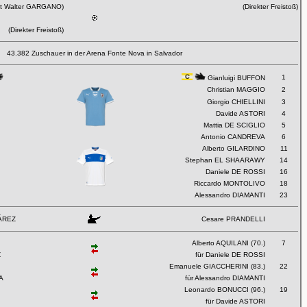
eit Walter GARGANO)
(Direkter Freistoß)
(Direkter Freistoß)
43.382 Zuschauer in der Arena Fonte Nova in Salvador
1
Gianluigi BUFFON
Christian MAGGIO
2
Giorgio CHIELLINI
3
Davide ASTORI
4
Mattia DE SCIGLIO
5
Antonio CANDREVA
6
Alberto GILARDINO
11
Stephan EL SHAARAWY
14
Daniele DE ROSSI
16
Riccardo MONTOLIVO
18
Alessandro DIAMANTI
23
BÁREZ
Cesare PRANDELLI
Alberto AQUILANI (70.)
7
Z
für Daniele DE ROSSI
Emanuele GIACCHERINI (83.)
22
A
für Alessandro DIAMANTI
Leonardo BONUCCI (96.)
19
für Davide ASTORI