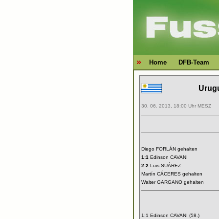
»
Home
DFB-Team
Urug
30. 06. 2013, 18:00 Uhr MESZ
Diego FORLÁN gehalten
1:1
Edinson CAVANI
2:2
Luis SUÁREZ
Martín CÁCERES gehalten
Walter GARGANO gehalten
1:1 Edinson CAVANI (58.)