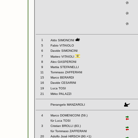
1
Aldo SIMONCINI
5
Fabio VITAIOLO
6
Davide SIMONCINI
7
Matteo VITAIOLI
8
Alex GASPERONI
9
Mattia STEFANELLI
11
Tommaso ZAFFERANI
15
Marco BERARDI
16
Davide CESARINI
19
Luca TOSI
21
Mirko PALAZZI
Pierangelo MANZAROLI
4
Marco DOMENICONI (59.)
für Luca TOSI
3
Cristian BROLLI (83.)
für Tommaso ZAFFERANI
20
Adolfo José HIRSCH (90.+1)