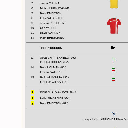
5
Jason CULINA
6
Michael BEAUCHAMP
7
Brett EMERTON
8
Luke WILKSHIRE
9
Joshua KENNEDY
16
Carl VALERI
21
David CARNEY
23
Mark BRESCIANO
"Pim" VERBEEK
11
Scott CHIPPERFIELD (66.)
für Mark BRESCIANO
14
Brett HOLMAN (66.)
für Carl VALERI
19
Richard GARCIA (82.)
für Luke WILKSHIRE
Michael BEAUCHAMP (49.)
Luke WILKSHIRE (50.)
Brett EMERTON (67.)
Jorge Luis LARRIONDA Pietrafes