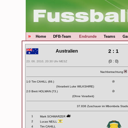
»
Home
DFB-Team
Endrunde
Teams
Ga
2 : 1
Australien
(0 : 0)
23. 06. 2010, 20:30 Uhr MESZ
Nachbetrachtung
1:0 Tim CAHILL (69.)
(Vorarbeit Luke WILKSHIRE)
2:0 Brett HOLMAN (73.)
(Ohne Vorarbeit)
37.836 Zuschauer im
Mbombela Stadiu
1
Mark SCHWARZER
2
Lucas NEILL
4
Tim CAHILL