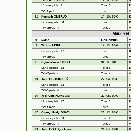
Länderspiele: 7
Tore: 0
D
WM-Spiele: -
Tore: -
W
22
Kenneth OMERUO
17. 10. 1993
K
Länderspiele: 38
Tore: 0
D
WM-Spiele: 4
Tore: 0
W
Mittelfeld
#
Name
Geb.-datum
V
4
Wilfred NDIDI
16. 12. 1996
L
Länderspiele: 17
Tore: 0
D
WM-Spiele: -
Tore: -
W
8
Oghenekaro ETEBO
09. 11. 1995
U
Länderspiele: 12
Tore: 1
D
WM-Spiele: -
Tore: -
W
10
22. 04. 1987
T
John Obi MIKEL
Länderspiele: 82
Tore: 6
D
WM-Spiele: 4
Tore: 0
W
15
Joel Chukwuma OBI
22. 05. 1991
F
Länderspiele: 17
Tore: 0
D
WM-Spiele: -
Tore: -
W
17
Ogenyi Eddy ONAZI
25. 12. 1992
T
Länderspiele: 50
Tore: 1
D
WM-Spiele: 4
Tore: 0
W
19
John OGU Ugochukwu
20. 04. 1988
H