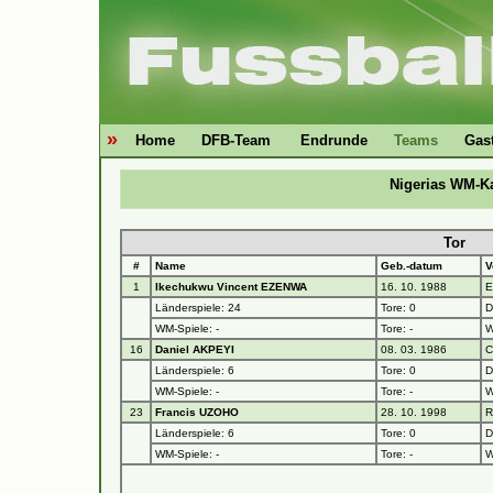
»
Home
DFB-Team
Endrunde
Teams
Gas
Nigerias WM-K
Tor
#
Name
Geb.-datum
V
1
Ikechukwu Vincent EZENWA
16. 10. 1988
E
Länderspiele: 24
Tore: 0
D
WM-Spiele: -
Tore: -
W
16
Daniel AKPEYI
08. 03. 1986
C
Länderspiele: 6
Tore: 0
D
WM-Spiele: -
Tore: -
W
23
Francis UZOHO
28. 10. 1998
R
Länderspiele: 6
Tore: 0
D
WM-Spiele: -
Tore: -
W