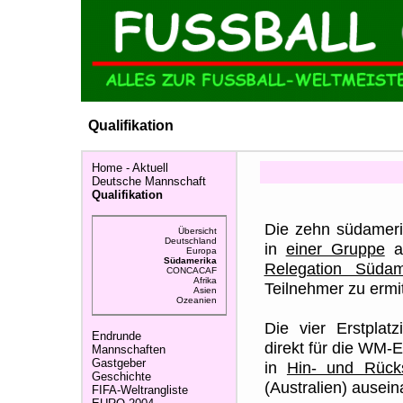
Qualifikation
Home - Aktuell
Deutsche Mannschaft
Qualifikation
Die zehn südamerik
Übersicht
Deutschland
in
einer Gruppe
au
Europa
Südamerika
Relegation Südam
CONCACAF
Afrika
Teilnehmer zu ermit
Asien
Ozeanien
Die vier Erstplat
Endrunde
direkt für die WM-
Mannschaften
Gastgeber
in
Hin- und Rücks
Geschichte
(Australien) ausei
FIFA-Weltrangliste