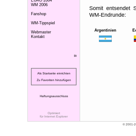
EURO 2004
WM 2006
Somit entsendet 
Fanshop
WM-Endrunde:
WM-Tippspiel
Argentinien
E
Webmaster
Kontakt
Die Fußball-WM 2002 hat begonnen!
Als Startseite einrichten
Zu Favoriten hinzufügen
Haftungsausschluss
Optimiert
für Internet Explorer
© 2001-