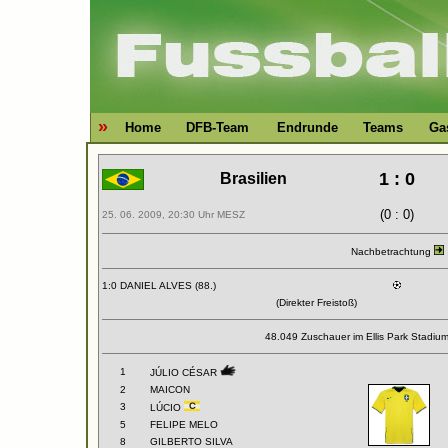
»
Home
DFB-Team
Endrunde
Teams
Ga
1 : 0
Brasilien
(0 : 0)
25. 06. 2009, 20:30 Uhr MESZ
Nachbetrachtung
1:0 DANIEL ALVES (88.)
(Direkter Freistoß)
48.049 Zuschauer im Ellis Park Stadiu
1
JÚLIO CÉSAR
2
MAICON
3
LÚCIO
5
FELIPE MELO
8
GILBERTO SILVA