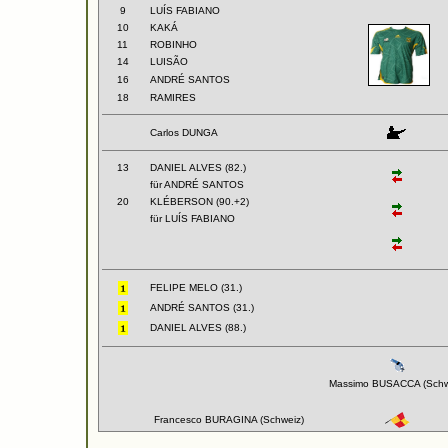
9
LUÍS FABIANO
10
KAKÁ
11
ROBINHO
14
LUISÃO
16
ANDRÉ SANTOS
18
RAMIRES
Carlos DUNGA
13
DANIEL ALVES (82.)
für ANDRÉ SANTOS
20
KLÉBERSON (90.+2)
für LUÍS FABIANO
FELIPE MELO (31.)
ANDRÉ SANTOS (31.)
DANIEL ALVES (88.)
Massimo BUSACCA (Schw
Francesco BURAGINA (Schweiz)