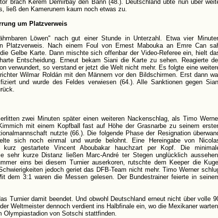
ltor brach Kerem Demirbay den Bann (48.). Deutschland übte nun über weit
us, ließ den Kamerunern kaum noch etwas zu.
rrung um Platzverweis
ähmbaren Löwen" nach gut einer Stunde in Unterzahl. Etwa vier Minute
en Platzverweis. Nach einem Foul von Ernest Mabouka an Emre Can sa
die Gelbe Karte. Dann mischte sich offenbar der Video-Referee ein, hielt da
e harte Entscheidung. Erneut bekam Siani die Karte zu sehen. Reagierte de
hon verwundert, so verstand er jetzt die Welt nicht mehr. Es folgte eine weiter
ichter Wilmar Roldán mit den Männern vor den Bildschirmen. Erst dann wa
ifiziert und wurde des Feldes verwiesen (64.). Alle Sanktionen gegen Sian
rück.
 erlitten zwei Minuten später einen weiteren Nackenschlag, als Timo Werne
Kimmich mit einem Kopfball fast auf Höhe der Grasnarbe zu seinem erste
ationalmannschaft nutzte (66.). Die folgende Phase der Resignation überwan
ppelte sich noch einmal und wurde belohnt. Eine Hereingabe von Nicola
r kurz gestartete Vincent Aboubakar hauchzart per Kopf. Die minimal
e sehr kurze Distanz ließen Marc-André ter Stegen unglücklich aussehen
mmer eins bei diesem Turnier auserkoren, rutschte dem Keeper die Kuge
 Schwierigkeiten jedoch geriet das DFB-Team nicht mehr. Timo Werner schlu
it dem 3:1 waren die Messen gelesen. Der Bundestrainer feierte in seine
 das Turnier damit beendet. Und obwohl Deutschland erneut nicht über volle 9
der Weltmeister dennoch verdient ins Halbfinale ein, wo die Mexikaner warten
im Olympiastadion von Sotschi stattfinden.