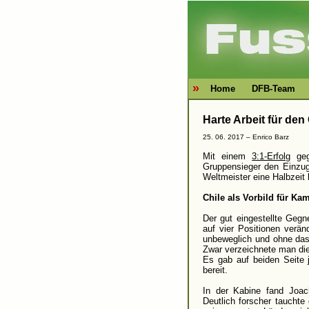
»
Home
DFB-Team
Harte Arbeit für de
25. 06. 2017 –
Enrico Barz
Mit einem
3:1-Erfolg
geg
Gruppensieger den Einzug 
Weltmeister eine Halbzeit 
Chile als Vorbild für Ka
Der gut eingestellte Gegn
auf vier Positionen verä
unbeweglich und ohne das
Zwar verzeichnete man die
Es gab auf beiden Seite j
bereit.
In der Kabine fand Joac
Deutlich forscher taucht