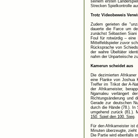
seinem ersten Länderspie
Strecken Spielkontrolle a
Trotz Videobeweis Verwi
Zudem gerieten die "unz
dauerte die Farce um d
zunächst Sébastien Siani 
Foul für rotwürdig – ein
Mittelfeldspieler zuvor sc
Rücksprache von Schiedsr
der wahre Übeltäter ident
nahm der Unparteiische zu
Kamerun scheidet aus
Die dezimierten Afrikaner
eine Flanke von Joshua 
Treffer im Trikot der A-N
der Afrikameister, bera
Ngamaleu verlängert de
Richtungsänderung und di
Gerade zur deutschen Nu
durch die Hände (78.). In
umgehend zurück (81.). M
150. Spiel den 100. Sieg
.
Für den Afrikameister ist
Minuten überzeugte, zieht 
Die Partie wird ebenfalls 