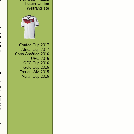
e
Fußballwetten
Weltrangliste
n
h
s
r
e
Confed-Cup 2017
r
Africa Cup 2017
i
Copa América 2016
EURO 2016
OFC Cup 2016
Gold Cup 2015
Frauen-WM 2015
r
Asian Cup 2015
n
d
s
e
.
l
g
m
0
.