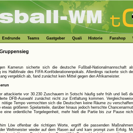
Endrunde
Teams
Gastgeber
Quali
Historie
Fanshop
n Gruppensieg
en Kamerun sicherte sich die deutsche Fußball-Nationalmannschaft al
ins Halbfinale des FIFA-Konföderationenpokals. Allerdings rackerte sich de
lang vergeblich ab, fand zunächst kein Mittel gegen den Afrikameister.
merun
er attackierte vor 30.230 Zuschauern in Sotschi häufig sehr früh und ließ di
nderte DFB-Auswahl zunächst nicht zur Entfaltung kommen. Vergleichsweis
 nötige Tempo vermochten sich die Deutschen keine Räume zu verschaffen
 etwas größeren Spielanteile, darüber hinaus jedoch herrschte Chancenarmut
e eine ordentliche Torgelegenheit, mehr hielt die Partie bis zur Pause nich
him Löw offenbar die richtigen Worte, ergriff die passenden Maßnahmen
e der Weltmeister wieder auf dem Rasen auf und kam prompt zum Erfolg. Mi