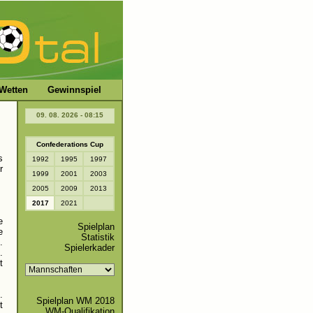
Wetten
Gewinnspiel
09. 08. 2026 - 08:15
Confederations Cup
s
1992
1995
1997
r
1999
2001
2003
2005
2009
2013
2017
2021
e
Spielplan
e
Statistik
.
Spielerkader
.
t
.
Spielplan WM 2018
t
WM-Qualifikation