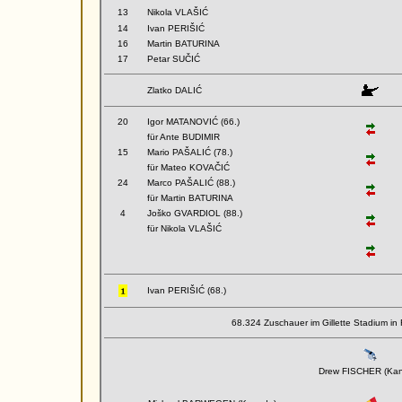
13
Nikola VLAŠIĆ
14
Ivan PERIŠIĆ
16
Martin BATURINA
17
Petar SUČIĆ
Zlatko DALIĆ
20
Igor MATANOVIĆ (66.)
für Ante BUDIMIR
15
Mario PAŠALIĆ (78.)
für Mateo KOVAČIĆ
24
Marco PAŠALIĆ (88.)
für Martin BATURINA
4
Joško GVARDIOL (88.)
für Nikola VLAŠIĆ
Ivan PERIŠIĆ (68.)
68.324 Zuschauer im Gillette Stadium i
Drew FISCHER (Ka