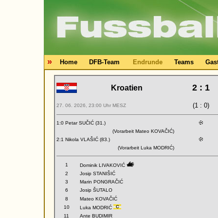
»
Home
DFB-Team
Endrunde
Teams
Gas
2 : 1
Kroatien
(1 : 0)
27. 06. 2026, 23:00 Uhr MESZ
1:0 Petar SUČIĆ (31.)
(Vorarbeit Mateo KOVAČIĆ)
2:1 Nikola VLAŠIĆ (83.)
(Vorarbeit Luka MODRIĆ)
1
Dominik LIVAKOVIĆ
2
Josip STANIŠIĆ
3
Marin PONGRAČIĆ
6
Josip ŠUTALO
8
Mateo KOVAČIĆ
10
Luka MODRIĆ
11
Ante BUDIMIR