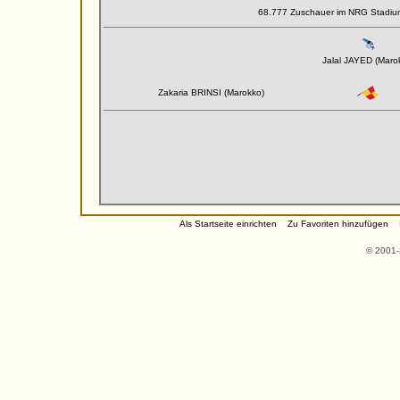
68.777 Zuschauer im NRG Stadiu
Jalal JAYED (Maro
Zakaria BRINSI (Marokko)
Als Startseite einrichten
Zu Favoriten hinzufügen
© 2001