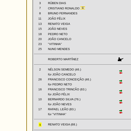
3
RÚBEN DIAS
7
CRISTIANO RONALDO
8
BRUNO FERNANDES
11
JOÃO FÉLIX
13
RENATO VEIGA
15
JOÃO NEVES
18
PEDRO NETO
20
JOÃO CANCELO
23
"VITINHA"
25
NUNO MENDES
ROBERTO MARTÍNEZ
2
NÉLSON SEMEDO (46.)
für JOÃO CANCELO
26
FRANCISCO CONCEIÇÃO (46.)
für PEDRO NETO
16
FRANCISCO TRINCÃO (63.)
für JOÃO FÉLIX
10
BERNARDO SILVA (76.)
für JOÃO NEVES
17
RAFAEL LEÃO (83.)
für "VITINHA"
RENATO VEIGA (68.)