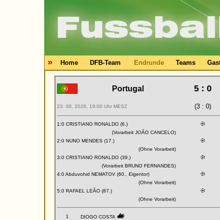
»
Home
DFB-Team
Endrunde
Teams
Gas
5 : 0
Portugal
(3 : 0)
23. 06. 2026, 19:00 Uhr MESZ
1:0 CRISTIANO RONALDO (6.)
(Vorarbeit JOÃO CANCELO)
2:0 NUNO MENDES (17.)
(Ohne Vorarbeit)
3:0 CRISTIANO RONALDO (39.)
(Vorarbeit BRUNO FERNANDES)
4:0 Abduvohid NEMATOV (60., Eigentor)
(Ohne Vorarbeit)
5:0 RAFAEL LEÃO (87.)
(Ohne Vorarbeit)
1
DIOGO COSTA