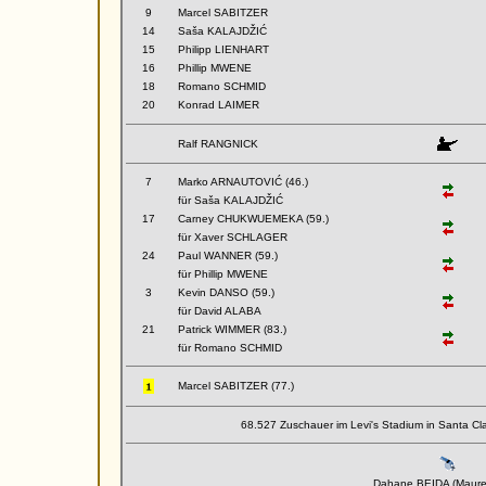
9
Marcel SABITZER
14
Saša KALAJDŽIĆ
15
Philipp LIENHART
16
Phillip MWENE
18
Romano SCHMID
20
Konrad LAIMER
Ralf RANGNICK
7
Marko ARNAUTOVIĆ (46.)
für Saša KALAJDŽIĆ
17
Carney CHUKWUEMEKA (59.)
für Xaver SCHLAGER
24
Paul WANNER (59.)
für Phillip MWENE
3
Kevin DANSO (59.)
für David ALABA
21
Patrick WIMMER (83.)
für Romano SCHMID
Marcel SABITZER (77.)
68.527 Zuschauer im Levi's Stadium in Santa Cl
Dahane BEIDA (Maure