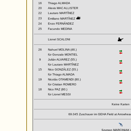
16
Thiago ALMADA
20
Alexis MAC ALLISTER
22
Lautaro MARTÍNEZ
23
Emiliano MARTÍNEZ
24
Enzo FERNÁNDEZ
25
Facundo MEDINA
Lionel SCALONI
26
Nahuel MOLINA (46.)
für Gonzalo MONTIEL
9
Julián ALVAREZ (55.)
für Lautaro MARTÍNEZ
15
Nico GONZÁLEZ (55.)
für Thiago ALMADA
19
Nicolás OTAMENDI (80.)
für Cristian ROMERO
18
Nico PAZ (80.)
für Lionel MESSI
Keine Karten
69.045 Zuschauer im GEHA Field at Arrowhead
Szymon MARCINIAK (