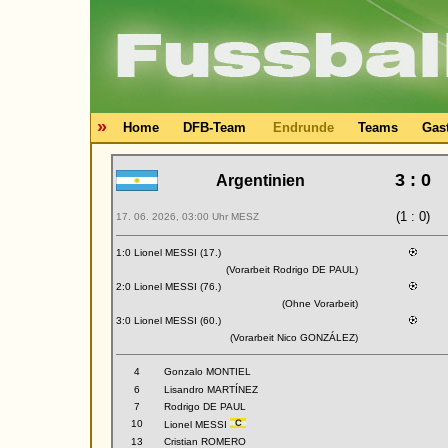
»
Home
DFB-Team
Endrunde
Teams
Gas
3 : 0
Argentinien
(1 : 0)
17. 06. 2026, 03:00 Uhr MESZ
1:0 Lionel MESSI (17.)
(Vorarbeit Rodrigo DE PAUL)
2:0 Lionel MESSI (76.)
(Ohne Vorarbeit)
3:0 Lionel MESSI (60.)
(Vorarbeit Nico GONZÁLEZ)
4
Gonzalo MONTIEL
6
Lisandro MARTÍNEZ
7
Rodrigo DE PAUL
10
Lionel MESSI
13
Cristian ROMERO