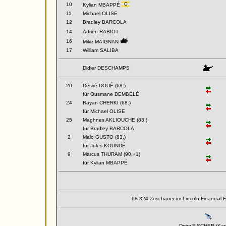
10
Kylian MBAPPÉ
11
Michael OLISE
12
Bradley BARCOLA
14
Adrien RABIOT
16
Mike MAIGNAN
17
William SALIBA
Didier DESCHAMPS
20
Désiré DOUÉ (68.)
für Ousmane DEMBÉLÉ
24
Rayan CHERKI (68.)
für Michael OLISE
25
Maghnes AKLIOUCHE (83.)
für Bradley BARCOLA
2
Malo GUSTO (83.)
für Jules KOUNDÉ
9
Marcus THURAM (90.+1)
für Kylian MBAPPÉ
68.324 Zuschauer im Lincoln Financial Fi
Drew FISCHER (Ka