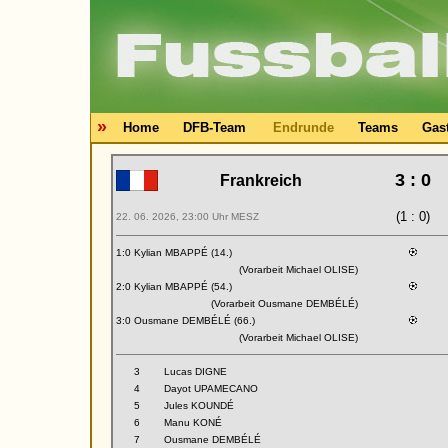
»
Home
DFB-Team
Endrunde
Teams
Gas
3 : 0
Frankreich
(1 : 0)
22. 06. 2026, 23:00 Uhr MESZ
1:0 Kylian MBAPPÉ (14.)
(Vorarbeit Michael OLISE)
2:0 Kylian MBAPPÉ (54.)
(Vorarbeit Ousmane DEMBÉLÉ)
3:0 Ousmane DEMBÉLÉ (66.)
(Vorarbeit Michael OLISE)
3
Lucas DIGNE
4
Dayot UPAMECANO
5
Jules KOUNDÉ
6
Manu KONÉ
7
Ousmane DEMBÉLÉ