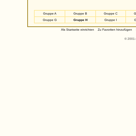
Gruppe A
Gruppe B
Gruppe C
G
Gruppe G
Gruppe H
Gruppe I
G
Als Startseite einrichten
Zu Favoriten hinzufügen
© 2001