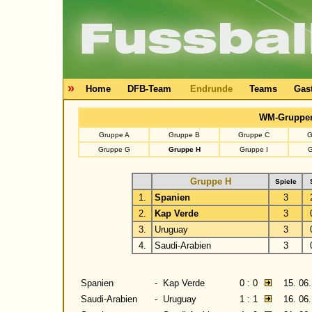
»
Home
DFB-Team
Endrunde
Teams
Gas
WM-Gruppe
Gruppe A
Gruppe B
Gruppe C
G
Gruppe G
Gruppe H
Gruppe I
G
Gruppe H
Spiele
1.
Spanien
3
2.
Kap Verde
3
3.
Uruguay
3
4.
Saudi-Arabien
3
Spanien
-
Kap Verde
0 : 0
15. 06
Saudi-Arabien
-
Uruguay
1 : 1
16. 06