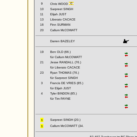
9
Chris WOOD
10
Sarpreet SINGH
11
Elijah JUST
13
Liberato CACACE
16
Finn SURMAN
20
Callum McCOWATT
Darren BAZELEY
19
Ben OLD (66.)
für Callum McCOWATT
21
Jesse RANDALL (76.)
für Liberato CACACE
23
Ryan THOMAS (76.)
für Sarpreet SINGH
3
Francis DE VRIES (85.)
für Elijah JUST
4
Tyler BINDON (85.)
für Tim PAYNE
Sarpreet SINGH (20.)
Callum McCOWATT (34.
52.497 Zuschauer im BC Place i