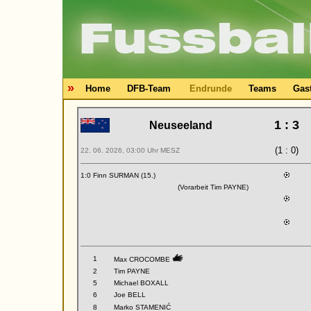
»
Home
DFB-Team
Endrunde
Teams
Gas
1 : 3
Neuseeland
(1 : 0)
22. 06. 2026, 03:00 Uhr MESZ
1:0 Finn SURMAN (15.)
(Vorarbeit Tim PAYNE)
1
Max CROCOMBE
2
Tim PAYNE
5
Michael BOXALL
6
Joe BELL
8
Marko STAMENIĆ