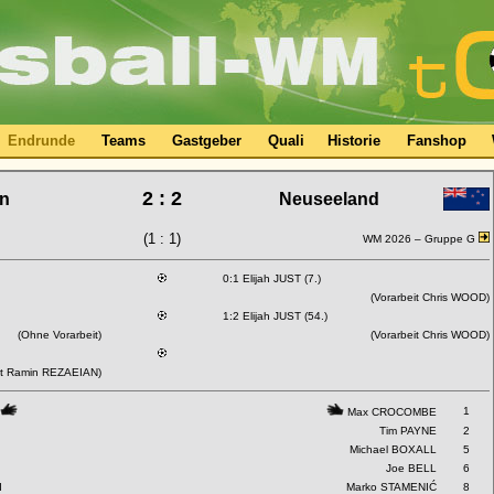
Endrunde
Teams
Gastgeber
Quali
Historie
Fanshop
2 : 2
an
Neuseeland
(1 : 1)
WM 2026 –
Gruppe G
0:1 Elijah JUST (7.)
(Vorarbeit Chris WOOD)
1:2 Elijah JUST (54.)
(Ohne Vorarbeit)
(Vorarbeit Chris WOOD)
it Ramin REZAEIAN)
1
Max CROCOMBE
Tim PAYNE
2
Michael BOXALL
5
Joe BELL
6
I
Marko STAMENIĆ
8