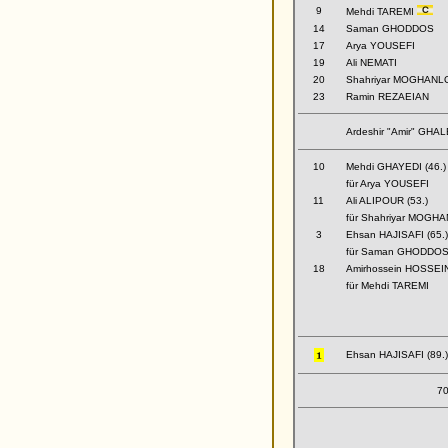
9
Mehdi TAREMI
14
Saman GHODDOS
17
Arya YOUSEFI
19
Ali NEMATI
20
Shahriyar MOGHANL
23
Ramin REZAEIAN
Ardeshir "Amir" GHA
10
Mehdi GHAYEDI (46.)
für Arya YOUSEFI
11
Ali ALIPOUR (53.)
für Shahriyar MOGH
3
Ehsan HAJISAFI (65.)
für Saman GHODDO
18
Amirhossein HOSSEI
für Mehdi TAREMI
Ehsan HAJISAFI (89.)
70