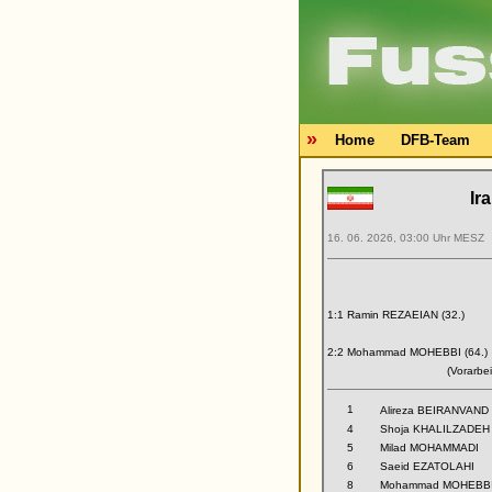
»
Home
DFB-Team
Ir
16. 06. 2026, 03:00 Uhr MESZ
1:1 Ramin REZAEIAN (32.)
2:2 Mohammad MOHEBBI (64.)
(Vorarbe
1
Alireza BEIRANVAND
4
Shoja KHALILZADEH
5
Milad MOHAMMADI
6
Saeid EZATOLAHI
8
Mohammad MOHEBB