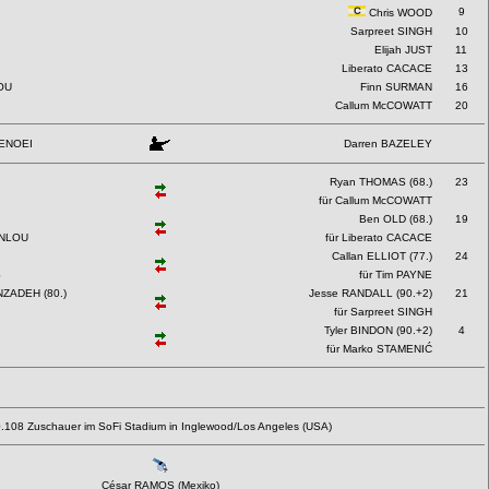
9
Chris WOOD
Sarpreet SINGH
10
Elijah JUST
11
Liberato CACACE
13
OU
Finn SURMAN
16
Callum McCOWATT
20
LENOEI
Darren BAZELEY
Ryan THOMAS (68.)
23
für Callum McCOWATT
Ben OLD (68.)
19
ANLOU
für Liberato CACACE
Callan ELLIOT (77.)
24
S
für Tim PAYNE
NZADEH (80.)
Jesse RANDALL (90.+2)
21
für Sarpreet SINGH
Tyler BINDON (90.+2)
4
für Marko STAMENIĆ
.108 Zuschauer im SoFi Stadium in Inglewood/Los Angeles (USA)
César RAMOS (Mexiko)