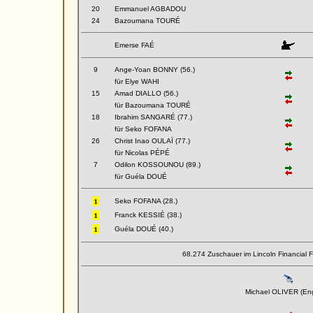
20
Emmanuel AGBADOU
24
Bazoumana TOURÉ
Emerse FAÉ
9
Ange-Yoan BONNY (56.)
für Elye WAHI
15
Amad DIALLO (56.)
für Bazoumana TOURÉ
18
Ibrahim SANGARÉ (77.)
für Seko FOFANA
26
Christ Inao OULAÏ (77.)
für Nicolas PÉPÉ
7
Odilon KOSSOUNOU (89.)
für Guéla DOUÉ
Seko FOFANA (28.)
Franck KESSIÉ (38.)
Guéla DOUÉ (40.)
68.274 Zuschauer im Lincoln Financial Fi
Michael OLIVER (En