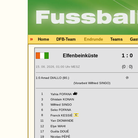
»
Home
DFB-Team
Endrunde
Teams
Gas
1 : 0
Elfenbeinküste
(0 : 0)
15. 06. 2026, 01:00 Uhr MESZ
1:0 Amad DIALLO (90.)
(Vorarbeit Wilfried SINGO)
1
Yahia FOFANA
3
Ghislain KONAN
5
Wilfried SINGO
6
Seko FOFANA
8
Franck KESSIÉ
11
Yan DIOMANDE
12
Elye WAHI
17
Guéla DOUÉ
19
Nicolas PÉPÉ