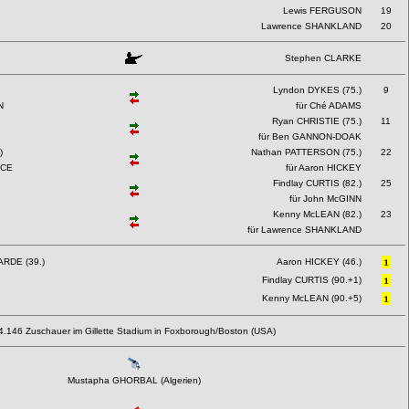
Lewis FERGUSON
19
Lawrence SHANKLAND
20
Stephen CLARKE
Lyndon DYKES (75.)
9
N
für Ché ADAMS
Ryan CHRISTIE (75.)
11
für Ben GANNON-DOAK
)
Nathan PATTERSON (75.)
22
NCE
für Aaron HICKEY
Findlay CURTIS (82.)
25
für John McGINN
Kenny McLEAN (82.)
23
für Lawrence SHANKLAND
RDE (39.)
Aaron HICKEY (46.)
Findlay CURTIS (90.+1)
Kenny McLEAN (90.+5)
4.146 Zuschauer im Gillette Stadium in Foxborough/Boston (USA)
Mustapha GHORBAL (Algerien)