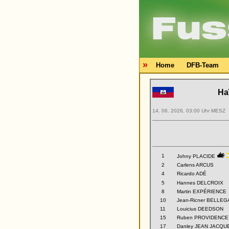
»
Home
DFB-Team
Haï
14. 06. 2026, 03:00 Uhr MESZ
1
Johny PLACIDE
2
Carlens ARCUS
4
Ricardo ADÉ
5
Hannes DELCROIX
8
Martin EXPÉRIENCE
10
Jean-Ricner BELLE
11
Louicius DEEDSON
15
Ruben PROVIDENCE
17
Danley JEAN JACQU