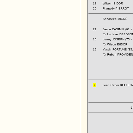
18
Wilson ISIDOR
20
Frantzdy PIERROT
Sébastien MIGNÉ
21
Josué CASIMIR (61.)
für Louicius DEEDSO
16
Lenny JOSEPH (75.)
für Wilson ISIDOR
19
Yassin FORTUNÉ (85.
für Ruben PROVIDE
Jean-Ricner BELLEGA
6