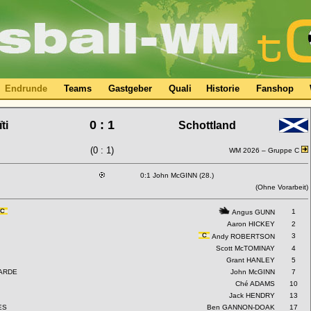
Endrunde
Teams
Gastgeber
Quali
Historie
Fanshop
0 : 1
ti
Schottland
(0 : 1)
WM 2026 –
Gruppe C
0:1 John McGINN (28.)
(Ohne Vorarbeit)
1
Angus GUNN
Aaron HICKEY
2
3
Andy ROBERTSON
Scott McTOMINAY
4
Grant HANLEY
5
GARDE
John McGINN
7
Ché ADAMS
10
Jack HENDRY
13
ES
Ben GANNON-DOAK
17