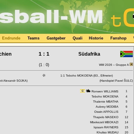
Endrunde
Teams
Gastgeber
Quali
Historie
Fanshop
1 : 1
chien
Südafrika
(1 : 0)
WM 2026 –
Gruppe A
1:1 Teboho MOKOENA (83., Elfmeter)
eit Alexandr SOJKA)
(Handspiel Pavel ŠULC)
1
Ronwen WILLIAMS
Teboho MOKOENA
4
Thalente MBATHA
5
Aubrey MODIBA
6
Oswin APPOLLIS
7
Thapelo MASEKO
12
Mbekezeli MBOKAZI
14
Iqraam RAYNERS
15
Khuliso MUDAU
20