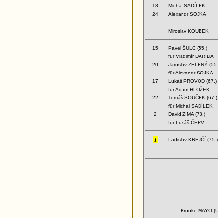
18
Michal SADÍLEK
24
Alexandr SOJKA
Miroslav KOUBEK
15
Pavel ŠULC (55.)
für Vladimír DARIDA
20
Jaroslav ZELENÝ (55.
für Alexandr SOJKA
17
Lukáš PROVOD (67.)
für Adam HLOŽEK
22
Tomáš SOUČEK (67.)
für Michal SADÍLEK
2
David ZIMA (78.)
für Lukáš ČERV
Ladislav KREJČÍ (75.)
Brooke MAYO (