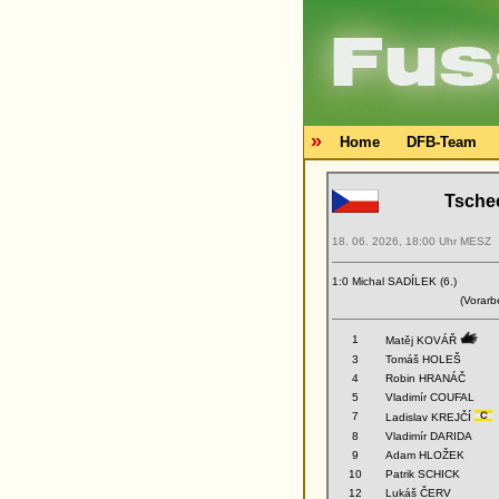
»
Home
DFB-Team
Tsche
18. 06. 2026, 18:00 Uhr MESZ
1:0 Michal SADÍLEK (6.)
(Vorarb
1
Matěj KOVÁŘ
3
Tomáš HOLEŠ
4
Robin HRANÁČ
5
Vladimír COUFAL
7
Ladislav KREJČÍ
8
Vladimír DARIDA
9
Adam HLOŽEK
10
Patrik SCHICK
12
Lukáš ČERV