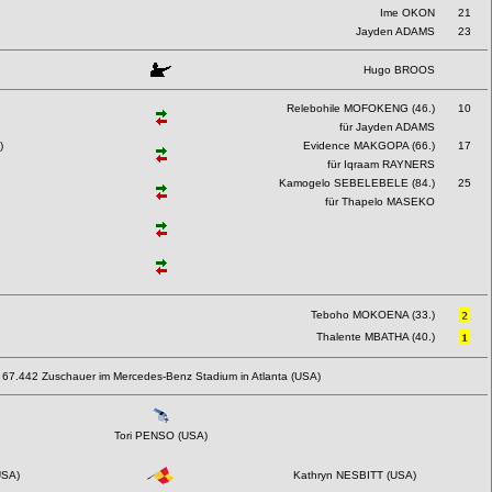
Ime OKON
21
Jayden ADAMS
23
Hugo BROOS
Relebohile MOFOKENG (46.)
10
für Jayden ADAMS
)
Evidence MAKGOPA (66.)
17
für Iqraam RAYNERS
Kamogelo SEBELEBELE (84.)
25
für Thapelo MASEKO
Teboho MOKOENA (33.)
Thalente MBATHA (40.)
67.442 Zuschauer im Mercedes-Benz Stadium in Atlanta (USA)
Tori PENSO (USA)
USA)
Kathryn NESBITT (USA)