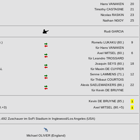
Hans VANAKEN
20
Timothy CASTAGNE
21
Nicolas RASKIN
23
Nathan NGOY
25
Rudi GARCIA
.)
Romelu LUKAKU (60.)
9
für Hans VANAKEN
Axel WITSEL (60.)
6
für Leandro TROSSARD
Joaquin SEYS (60.)
18
AL
für Maxim DE CUYPER
Senne LAMMENS (71.)
12
für Thibaut COURTOIS
Alexis SAELEMAEKERS (86.)
22
für Kevin DE BRUYNE
Kevin DE BRUYNE (85.)
.+3)
Axel WITSEL (90.+5)
.492 Zuschauer im SoFi Stadium in Inglewood/Los Angeles (USA)
Michael OLIVER (England)