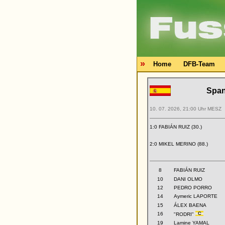
»
Home
DFB-Team
Span
10. 07. 2026, 21:00 Uhr MESZ
1:0 FABIÁN RUIZ (30.)
2:0 MIKEL MERINO (88.)
8
FABIÁN RUIZ
10
DANI OLMO
12
PEDRO PORRO
14
Aymeric LAPORTE
15
ÁLEX BAENA
16
"RODRI"
19
Lamine YAMAL