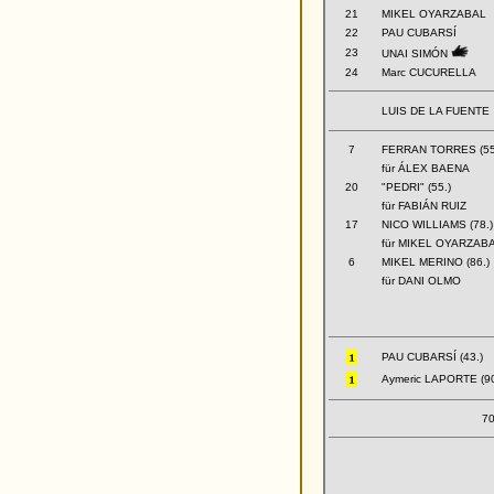
21
MIKEL OYARZABAL
22
PAU CUBARSÍ
23
UNAI SIMÓN
24
Marc CUCURELLA
LUIS DE LA FUENTE
7
FERRAN TORRES (55
für ÁLEX BAENA
20
"PEDRI" (55.)
für FABIÁN RUIZ
17
NICO WILLIAMS (78.)
für MIKEL OYARZAB
6
MIKEL MERINO (86.)
für DANI OLMO
PAU CUBARSÍ (43.)
Aymeric LAPORTE (90
70