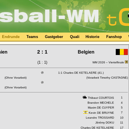
Endrunde
Teams
Gastgeber
Quali
Historie
Fanshop
2 : 1
ien
Belgien
(1 : 1)
WM 2026 –
Viertelfinale
1:1 Charles DE KETELAERE (41.)
(Ohne Vorarbeit)
(Vorarbeit Timothy CASTAGNE)
(Ohne Vorarbeit)
1
Thibaut COURTOIS
Brandon MECHELE
4
Maxim DE CUYPER
5
7
Kevin DE BRUYNE
Leandro TROSSARD
10
Jérémy DOKU
11
Charles DE KETELAERE
17