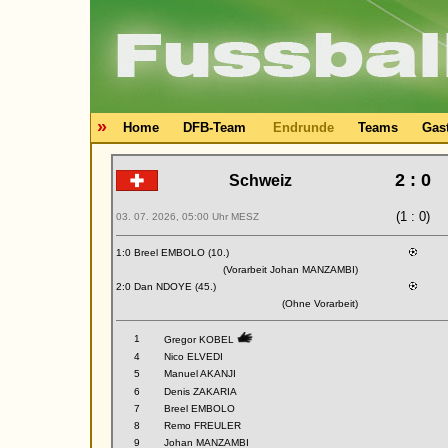
»
Home
DFB-Team
Endrunde
Teams
Gas
2 : 0
Schweiz
(1 : 0)
03. 07. 2026, 05:00 Uhr MESZ
1:0 Breel EMBOLO (10.)
(Vorarbeit Johan MANZAMBI)
2:0 Dan NDOYE (45.)
(Ohne Vorarbeit)
1
Gregor KOBEL
4
Nico ELVEDI
5
Manuel AKANJI
6
Denis ZAKARIA
7
Breel EMBOLO
8
Remo FREULER
9
Johan MANZAMBI