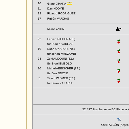
10
Granit XHAKA
11
Dan NDOYE
13
Ricardo RODRIGUEZ
17
Rubén VARGAS
Murat YAKIN
22
Fabian RIEDER (70.)
für Rubén VARGAS
19
Noah OKAFOR (70.)
für Johan MANZAMBI
23
Zeki AMDOUNI (82.)
für Breel EMBOLO
20
Michel AEBISCHER (87.)
für Dan NDOYE
3
Silvan WIDMER (87.)
für Denis ZAKARIA
52.497 Zuschauer im BC Place in 
Yael FALCÓN (Argent