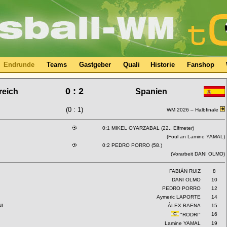
Endrunde
Teams
Gastgeber
Quali
Historie
Fanshop
0 : 2
reich
Spanien
(0 : 1)
WM 2026 –
Halbfinale
0:1 MIKEL OYARZABAL (22., Elfmeter)
(Foul an Lamine YAMAL)
0:2 PEDRO PORRO (58.)
(Vorarbeit DANI OLMO)
FABIÁN RUIZ
8
DANI OLMO
10
PEDRO PORRO
12
Aymeric LAPORTE
14
I
ÁLEX BAENA
15
16
"RODRI"
Lamine YAMAL
19