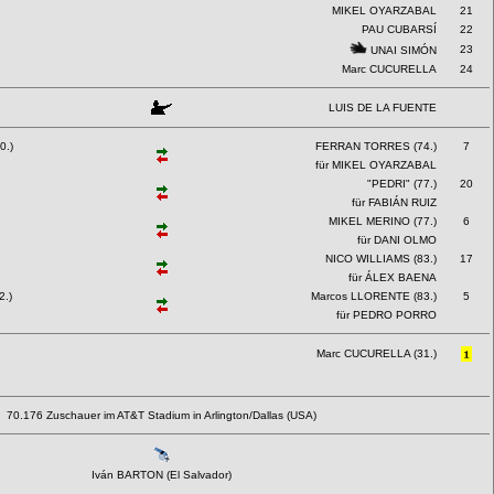
MIKEL OYARZABAL
21
PAU CUBARSÍ
22
23
UNAI SIMÓN
Marc CUCURELLA
24
LUIS DE LA FUENTE
0.)
FERRAN TORRES (74.)
7
für MIKEL OYARZABAL
"PEDRI" (77.)
20
für FABIÁN RUIZ
MIKEL MERINO (77.)
6
für DANI OLMO
NICO WILLIAMS (83.)
17
für ÁLEX BAENA
.)
Marcos LLORENTE (83.)
5
für PEDRO PORRO
Marc CUCURELLA (31.)
70.176 Zuschauer im AT&T Stadium in Arlington/Dallas (USA)
Iván BARTON (El Salvador)