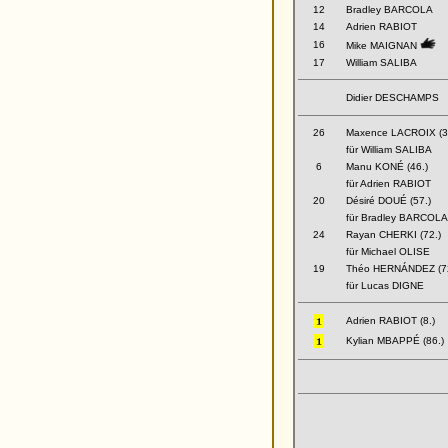
12
Bradley BARCOLA
14
Adrien RABIOT
16
Mike MAIGNAN
17
William SALIBA
Didier DESCHAMPS
26
Maxence LACROIX (3
für William SALIBA
6
Manu KONÉ (46.)
für Adrien RABIOT
20
Désiré DOUÉ (57.)
für Bradley BARCOLA
24
Rayan CHERKI (72.)
für Michael OLISE
19
Théo HERNÁNDEZ (72
für Lucas DIGNE
Adrien RABIOT (8.)
Kylian MBAPPÉ (86.)