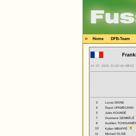
»
Home
DFB-Team
Frank
14. 07. 2026, 21:00 Uhr MESZ
3
Lucas DIGNE
4
Dayot UPAMECANO
5
Jules KOUNDÉ
7
Ousmane DEMBÉLÉ
8
Aurélien TCHOUAMÉN
10
Kylian MBAPPÉ
11
Michael OLISE